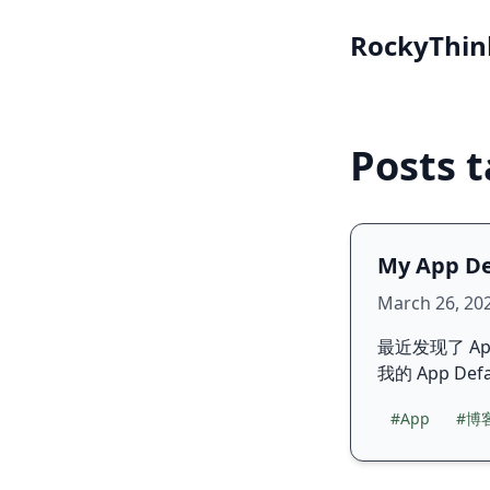
RockyThin
Posts 
My App De
March 26, 20
最近发现了 A
我的 App Def
#App
#博